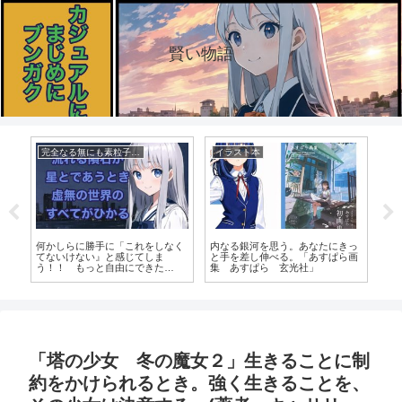
賢い物語
完全なる無にも素粒子は生まれる（日記）
イラスト本
小
の
何かしらに勝手に「これをしなく
内なる銀河を思う。あなたにきっ
「
れ
てないけない』と感じてしま
と手を差し伸べる。「あすぱら画
女
正
う！！ もっと自由にできた
集 あすぱら 玄光社」
は
キャ
ら！？ 流れる隕石が、星とであ
そ
庫)
うとき。虚無の世界のすべてがひ
ン
かる。
「塔の少女 冬の魔女２」生きることに制
約をかけられるとき。強く生きることを、