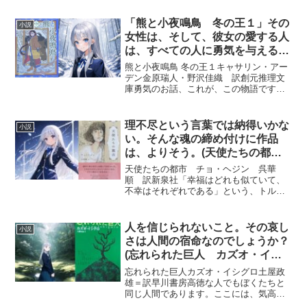
ーといわれる人たちのことがまったく理
解できないかもしれません。極端に言う
「熊と小夜鳴鳥 冬の王１」その
小説
と、たぶん、多くの人は現在...
女性は、そして、彼女の愛する人
は、すべての人に勇気を与える、
そんな物語。（著者 キャサリ
熊と小夜鳴鳥 冬の王１キャサリン・アー
ン・アーデン 創元推理文庫）
デン金原瑞人・野沢佳織 訳創元推理文
庫勇気のお話、これが、この物語です。
主人公のワーシャをはじめ、彼女の父、
兄、乳母、それぞれに、強いものがあ
り、この物語を読むと、気高く強く生き
理不尽という言葉では納得いかな
小説
たい！ と思うし、もしか...
い。そんな魂の締め付けに作品
は、よりそう。(天使たちの都
市 チョ・ヘジン 呉華順 訳
天使たちの都市 チョ・ヘジン 呉華
新泉社)
順 訳新泉社「幸福はどれも似ていて、
不幸はそれぞれである」という、トルス
トイの「アンナ・カレーニナの法則」と
呼ばれているものがあるらしい。「天使
たちの都市」では、マイノリティの人が
人を信じられないこと。その哀し
小説
多く登場します。過酷な生活...
さは人間の宿命なのでしょうか？
(忘れられた巨人 カズオ・イシ
グロ 早川書房)
忘れられた巨人カズオ・イシグロ土屋政
雄＝訳早川書房高徳な人でもぼくたちと
同じ人間であります。ここには、気高い
人たちが何人か登場します。彼らは、意