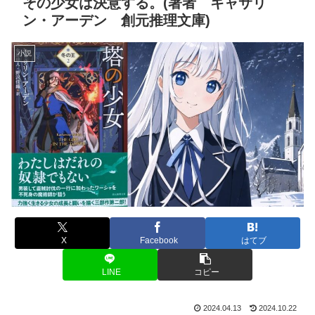
その少女は決意する。(著者 キャサリ
ン・アーデン 創元推理文庫)
小説
X
Facebook
はてブ
LINE
コピー
2024.04.13
2024.10.22