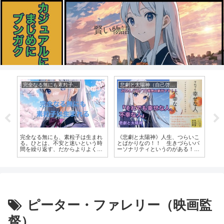
賢い物語
完全なる無にも素粒子は生まれる（日記）
悲劇と太陽神（自己啓発のチャット風活劇）
映
っ
完全なる無にも、素粒子は生まれ
《悲劇と太陽神》人生、つらいこ
人
画
る。ひとは、不安と迷いという時
とばかりなの！！ 生きづらいパ
し
間を繰り返す、だからよりよく生
ーソナリティというのがある！！
っ
きようとします
(それでも幸せな人、不幸な人
選
「今ある大事なもの」に気づく心
た
理学 加藤諦三 三笠書房）
ンブ
ピーター・ファレリー（映画監
督）