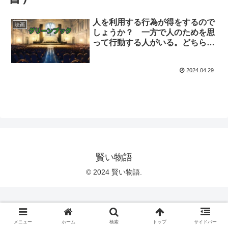
人を利用する行為が得をするので
映画
しょうか？ 一方で人のためを思
って行動する人がいる。どちらを
選ぶにしろ、相手はだいたいあな
たのそこをわかっている。(グリ
2024.04.29
ーンブック 映画 primevideo)
賢い物語
© 2024 賢い物語.
メニュー
ホーム
検索
トップ
サイドバー